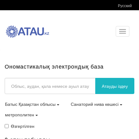
Русский
Toggle
navigati
Ономастикалық электрондық база
Атауды іздеу
Батыс Қазақстан облысы
Санаторий нива көшесі
метрополитен
Өзгертілген