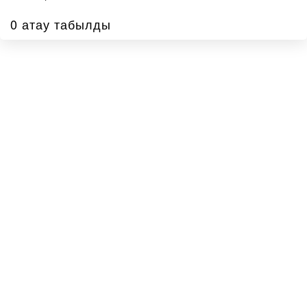
0 атау табылды