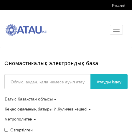
Русский
Toggle
navigati
Ономастикалық электрондық база
Атауды іздеу
Батыс Қазақстан облысы
Кеңес одағының батыры И.Куличев көшесі
метрополитен
Өзгертілген