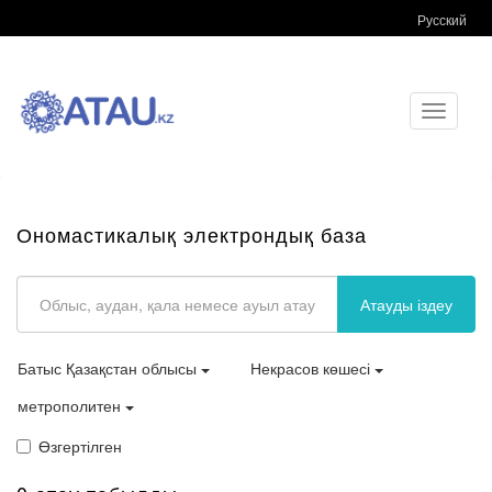
Русский
Toggle
navigati
Ономастикалық электрондық база
Атауды іздеу
Батыс Қазақстан облысы
Некрасов көшесі
метрополитен
Өзгертілген