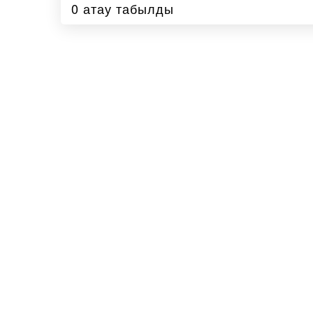
0 атау табылды