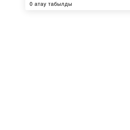
0 атау табылды