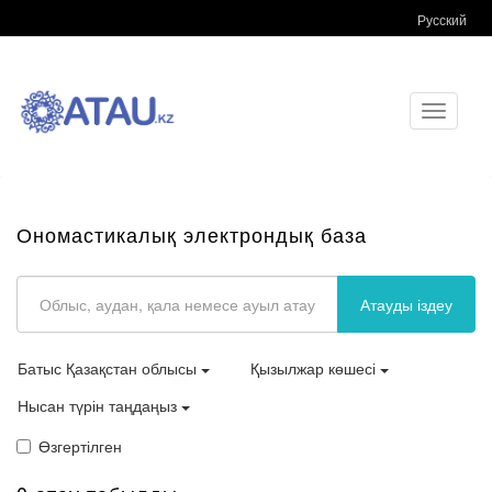
Русский
Toggle
navigati
Ономастикалық электрондық база
Атауды іздеу
Батыс Қазақстан облысы
Қызылжар көшесі
Нысан түрін таңдаңыз
Өзгертілген