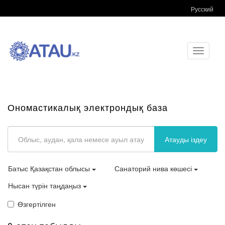
Русский
Toggle
navigati
Ономастикалық электрондық база
Атауды іздеу
Батыс Қазақстан облысы
Санаторий нива көшесі
Нысан түрін таңдаңыз
Өзгертілген