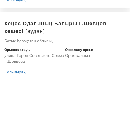
Кеңес Одағының Батыры Г.Шевцов
(аудан)
көшесі
Батыс Қазақстан облысы,
Орысша атауы:
Орналасу орны:
улица Героя Советского Союза
Орал қаласы
Г.Шевцова
Толығырақ
(аудан)
Гагарин көшесі
Батыс Қазақстан облысы,
Орысша атауы:
Орналасу орны:
улица Гагарина
Орал қаласы