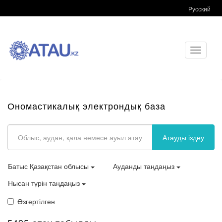
Русский
Toggle
navigati
Ономастикалық электрондық база
Атауды іздеу
Батыс Қазақстан облысы
Ауданды таңдаңыз
Нысан түрін таңдаңыз
Өзгертілген