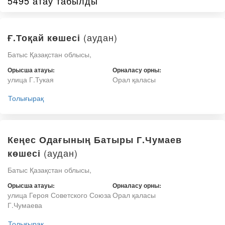
5495 атау табылды
(аудан)
Ғ.Тоқай көшесі
Батыс Қазақстан облысы,
Орысша атауы:
Орналасу орны:
улица Г.Тукая
Орал қаласы
Толығырақ
Кеңес Одағының Батыры Г.Чумаев
(аудан)
көшесі
Батыс Қазақстан облысы,
Орысша атауы:
Орналасу орны:
улица Героя Советского Союза
Орал қаласы
Г.Чумаева
Толығырақ