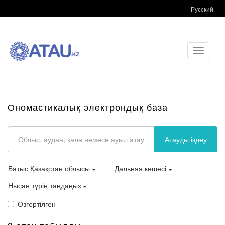
Русский
Toggle
navigati
Ономастикалық электрондық база
Атауды іздеу
Батыс Қазақстан облысы
Дальняя көшесі
Нысан түрін таңдаңыз
Өзгертілген