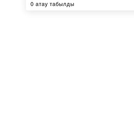
0 атау табылды