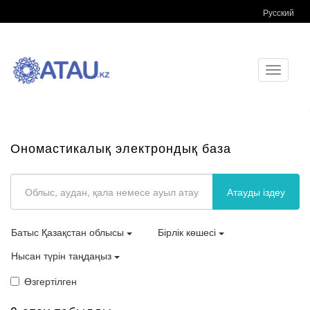
Русский
Toggle
navigati
Ономастикалық электрондық база
Атауды іздеу
Батыс Қазақстан облысы
Бірлік көшесі
Нысан түрін таңдаңыз
Өзгертілген