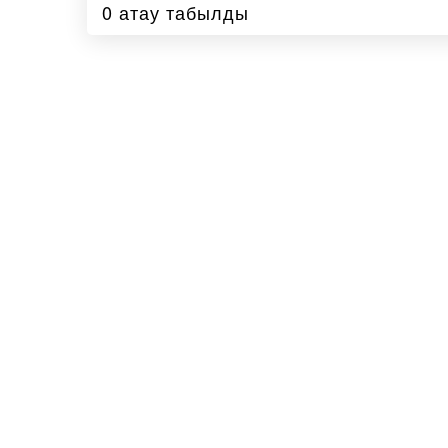
0 атау табылды