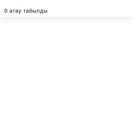
0 атау табылды