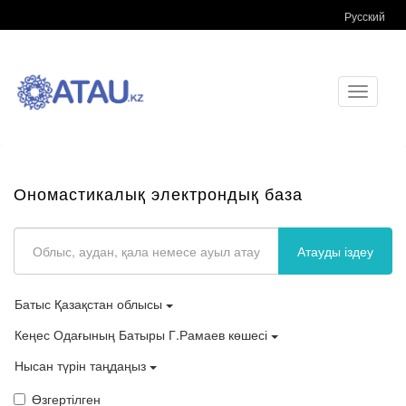
Русский
Toggle
navigati
Ономастикалық электрондық база
Атауды іздеу
Батыс Қазақстан облысы
Кеңес Одағының Батыры Г.Рамаев көшесі
Нысан түрін таңдаңыз
Өзгертілген