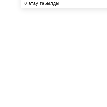
0 атау табылды