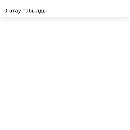
0 атау табылды