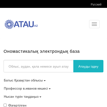
Русский
Toggle
navigati
Ономастикалық электрондық база
Атауды іздеу
Батыс Қазақстан облысы
Профессор в.иванов көшесі
Нысан түрін таңдаңыз
Өзгертілген