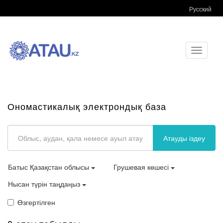
Русский
Toggle
navigati
Ономастикалық электрондық база
Атауды іздеу
Батыс Қазақстан облысы
Грушевая көшесі
Нысан түрін таңдаңыз
Өзгертілген