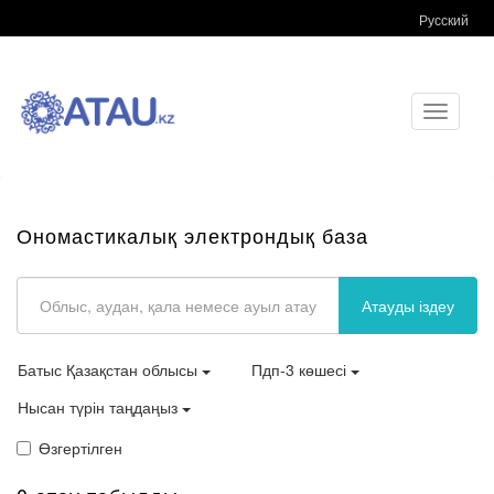
Русский
Toggle
navigati
Ономастикалық электрондық база
Атауды іздеу
Батыс Қазақстан облысы
Пдп-3 көшесі
Нысан түрін таңдаңыз
Өзгертілген