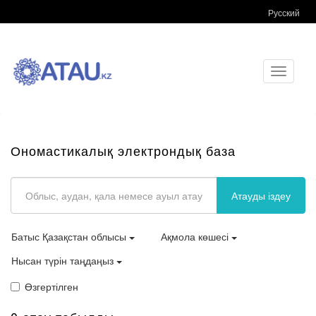
Русский
Toggle
navigati
Ономастикалық электрондық база
Атауды іздеу
Батыс Қазақстан облысы
Ақмола көшесі
Нысан түрін таңдаңыз
Өзгертілген