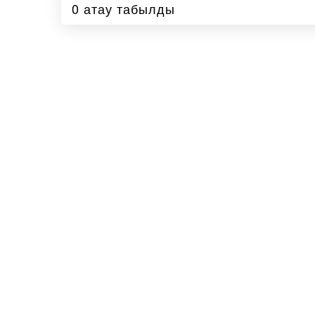
0 атау табылды