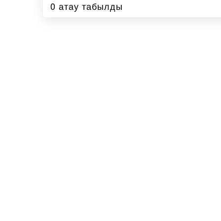
0 атау табылды