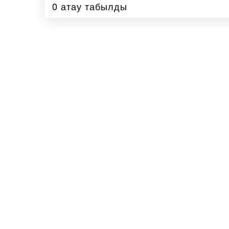
0 атау табылды