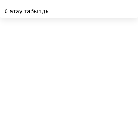
0 атау табылды