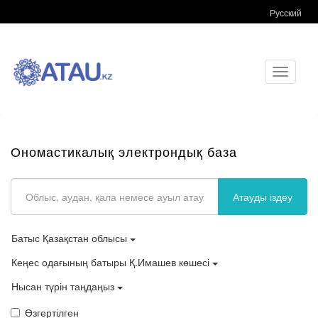
Русский
Toggle
navigati
Ономастикалық электрондық база
Атауды іздеу
Батыс Қазақстан облысы
Кеңес одағының батыры Қ.Имашев көшесі
Нысан түрін таңдаңыз
Өзгертілген