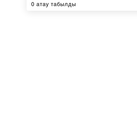
0 атау табылды