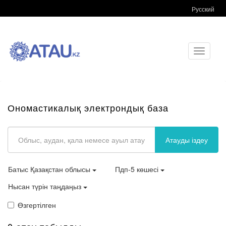
Русский
Toggle
navigati
Ономастикалық электрондық база
Атауды іздеу
Батыс Қазақстан облысы
Пдп-5 көшесі
Нысан түрін таңдаңыз
Өзгертілген