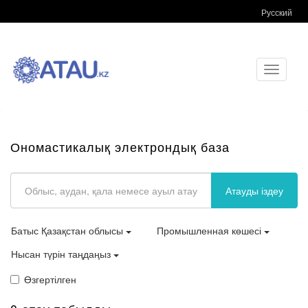
Русский
Toggle
navigati
Ономастикалық электрондық база
Атауды іздеу
Батыс Қазақстан облысы
Промышленная көшесі
Нысан түрін таңдаңыз
Өзгертілген