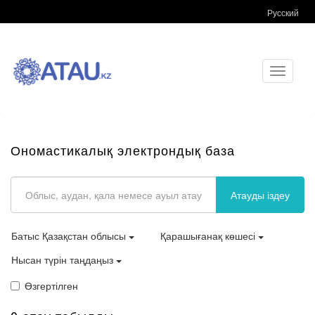
Русский
Toggle
navigati
Ономастикалық электрондық база
Атауды іздеу
Батыс Қазақстан облысы
Қарашығанақ көшесі
Нысан түрін таңдаңыз
Өзгертілген