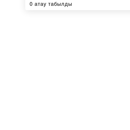
0 атау табылды